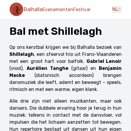
Balhalla
NL
Evenementen
Festival
Bal met Shillelagh
Op ons kerstbal krijgen we bij Balhalla bezoek van
Shillelagh
, een sfeervol trio uit Frans-Vlaanderen
met een groot hart voor balfolk.
Gabriel Lenoir
(viool),
Aurélien Tanghe
(gitaar) en
Benjamin
Macke
(diatonisch accordeon) brengen
dansmuziek die leeft, ademt en beweegt – speels,
ritmisch en met een warme, eigen klank.
Alle drie zijn niet alleen muzikanten, maar ook
dansers. Die dubbele ervaring hoor je terug in hun
muziek: telkens in contact met de dansvloer, vol
impulsen die het lichaam aanzetten tot bewegen.
Hun repertoire bestaat uit dansen uit hun eigen